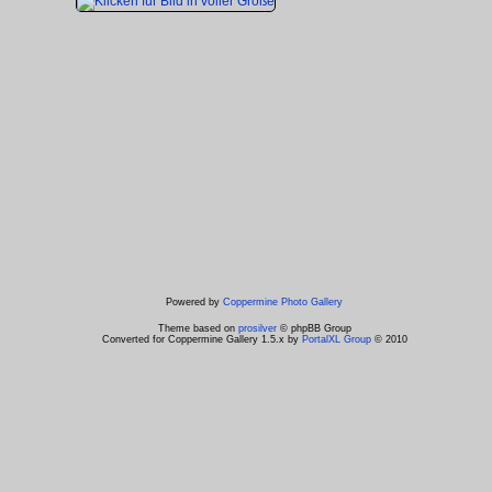
Powered by
Coppermine Photo Gallery
Theme based on
prosilver
© phpBB Group
Converted for Coppermine Gallery 1.5.x by
PortalXL Group
© 2010