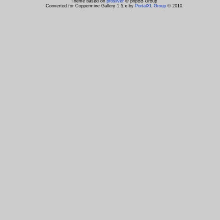
Theme based on
prosilver
© phpBB Group
Converted for Coppermine Gallery 1.5.x by
PortalXL Group
© 2010